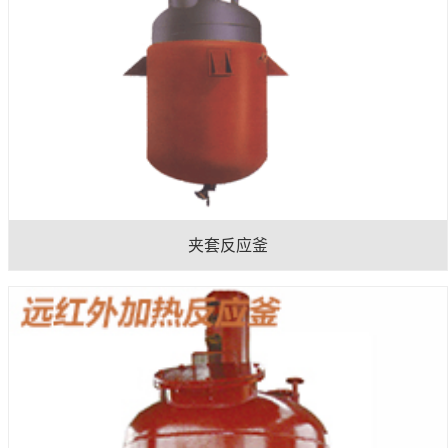
夹套反应釜