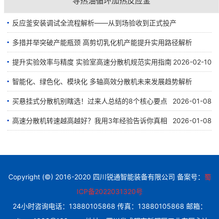
导热油循环加热反应釜
反应釜安装调试全流程解析——从到场验收到正式投产
多措并举突破产能瓶颈 高剪切乳化机产能提升实用路径解析
2026-06-10
提升实验效率与精度 实验室高速分散机规范实用指南
2026-02-10
2026-02-10
智能化、绿色化、模块化 多轴高效分散机未来发展趋势解析
买悬挂式分散机别瞎选！过来人总结的8个核心要点
2026-01-08
2026-02-10
高速分散机转速越高越好？我用3年经验告诉你真相
2026-01-08
Copyright (©) 2016-2020 四川锐通智能装备有限公司 备案号：
蜀
ICP备2022031320号
24小时咨询电话：13880105868 传真：13880105868 邮箱：